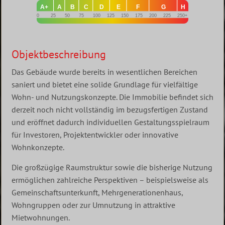
A+
A
B
C
D
E
F
G
H
0
25
50
75
100
125
150
175
200
225
250+
Objektbeschreibung
Das Gebäude wurde bereits in wesentlichen Bereichen
saniert und bietet eine solide Grundlage für vielfältige
Wohn- und Nutzungskonzepte. Die Immobilie befindet sich
derzeit noch nicht vollständig im bezugsfertigen Zustand
und eröffnet dadurch individuellen Gestaltungsspielraum
für Investoren, Projektentwickler oder innovative
Wohnkonzepte.
Die großzügige Raumstruktur sowie die bisherige Nutzung
ermöglichen zahlreiche Perspektiven – beispielsweise als
Gemeinschaftsunterkunft, Mehrgenerationenhaus,
Wohngruppen oder zur Umnutzung in attraktive
Mietwohnungen.