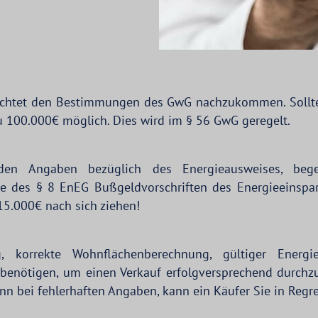
lichtet den Bestimmungen des GwG nachzukommen. Sollten
zu 100.000€ möglich. Dies wird im § 56 GwG geregelt.
nden Angaben bezüglich des Energieausweises, be
ne des § 8 EnEG Bußgeldvorschriften des Energieeinsp
15.000€ nach sich ziehen!
g, korrekte Wohnflächenberechnung, gültiger Energi
benötigen, um einen Verkauf erfolgversprechend durchzu
enn bei fehlerhaften Angaben, kann ein Käufer Sie in Reg